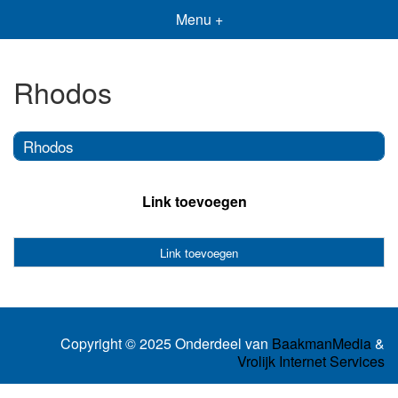
Menu +
Rhodos
Rhodos
Link toevoegen
Link toevoegen
Copyright © 2025 Onderdeel van
BaakmanMedia
&
Vrolijk Internet Services